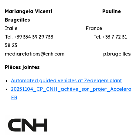
Mariangela Vicenti
Pauline
Brugeilles
Italie France
Tel. +39 334 39 29 738 Tel. +33 7 72 31
58 23
mediarelations@cnh.com p.brugeilles@bar
Pièces jointes
Automated guided vehicles at Zedelgem plant
20251104_CP_CNH_achève_son_projet_Accelerato
FR